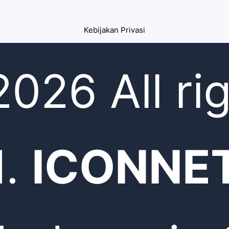
Kebijakan Privasi
026 All ri
d.
ICONNE