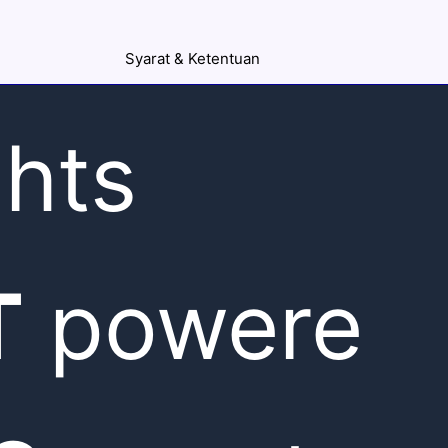
Syarat & Ketentuan
ghts
T
powere