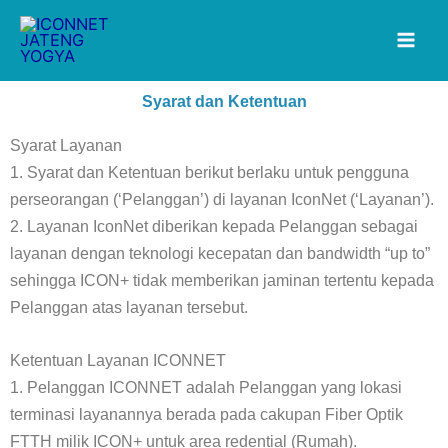
Lewati
ke
konten
Syarat dan Ketentuan
Syarat Layanan
1. Syarat dan Ketentuan berikut berlaku untuk pengguna
perseorangan (‘Pelanggan’) di layanan IconNet (‘Layanan’).
2. Layanan IconNet diberikan kepada Pelanggan sebagai
layanan dengan teknologi kecepatan dan bandwidth “up to”
sehingga ICON+ tidak memberikan jaminan tertentu kepada
Pelanggan atas layanan tersebut.
Ketentuan Layanan ICONNET
1. Pelanggan ICONNET adalah Pelanggan yang lokasi
terminasi layanannya berada pada cakupan Fiber Optik
FTTH milik ICON+ untuk area redential (Rumah).